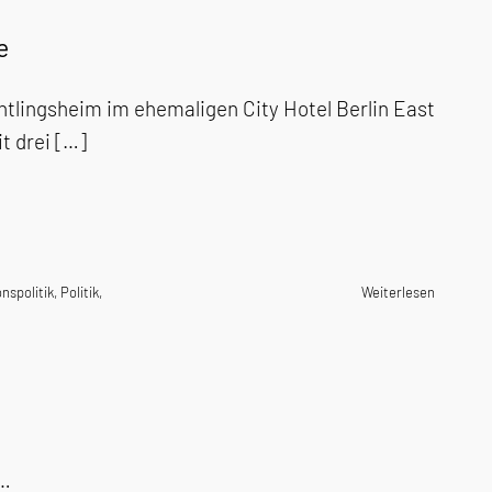
e
tlingsheim im ehemaligen City Hotel Berlin East
t drei […]
nspolitik
,
Politik
,
Weiterlesen
r…