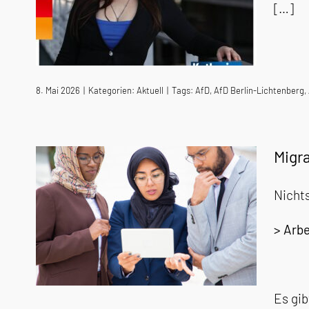
[…]
8. Mai 2026
|
Kategorien:
Aktuell
|
Tags:
AfD
,
AfD Berlin-Lichtenberg
,
Migra
Nicht
> Arbe
Es gib