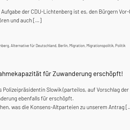
 Aufgabe der CDU-Lichtenberg ist es, den Bürgern Vor-
ören und auch […]
enberg
,
Alternative für Deutschland
,
Berlin
,
Migration
,
Migrationspolitik
,
Politik
ahmekapazität für Zuwanderung erschöpft!
s Polizeipräsidentin Slowik (parteilos, auf Vorschlag d
erung ebenfalls für erschöpft.
ehen, was die Konsens-Altparteien zu unserem Antrag [