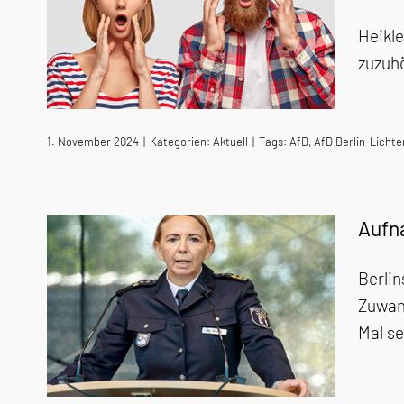
Heikle
zuzuh
1. November 2024
|
Kategorien:
Aktuell
|
Tags:
AfD
,
AfD Berlin-Licht
Aufn
Berlin
Zuwand
Mal s