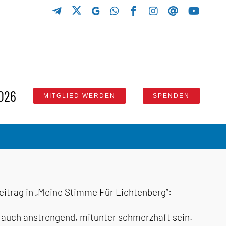
X
Telegram
GETTR
WhatsApp
Facebook
Instagram
Threads
YouTu
026
MITGLIED WERDEN
SPENDEN
itrag in „Meine Stimme Für Lichtenberg“:
rd auch anstrengend, mitunter schmerzhaft sein.