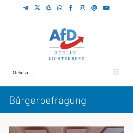
Zum
X
Telegram
GETTR
WhatsApp
Facebook
Instagram
Threads
YouTube
Inhalt
springen
Gehe zu ...
Bürgerbefragung