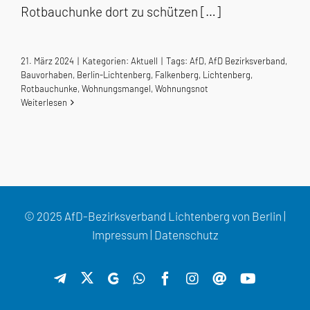
Rotbauchunke dort zu schützen […]
21. März 2024
|
Kategorien:
Aktuell
|
Tags:
AfD
,
AfD Bezirksverband
,
Bauvorhaben
,
Berlin-Lichtenberg
,
Falkenberg
,
Lichtenberg
,
Rotbauchunke
,
Wohnungsmangel
,
Wohnungsnot
Weiterlesen
© 2025 AfD-Bezirksverband Lichtenberg von Berlin |
Impressum
|
Datenschutz
X
Telegram
GETTR
WhatsApp
Facebook
Instagram
Threads
YouTube