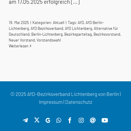
am 17.05.2025 erfolgreich […]
19. Mai 2025
|
Kategorien:
Aktuell
|
Tags:
AfD
,
AfD Berlin-
Lichtenberg
,
AfD Bezirksverband
,
AfD Lichtenberg
,
Alternative für
Deutschland
,
Berlin-Lichtenberg
,
Bezirksparteitag
,
Bezirksvorstand
,
Neuer Vorstand
,
Vorstandswahl
Weiterlesen
© 2025 AfD-Bezirksverband Lichtenberg von Berlin |
Impressum
|
Datenschutz
X
Telegram
GETTR
WhatsApp
Facebook
Instagram
Threads
YouTube