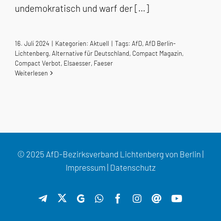
undemokratisch und warf der […]
16. Juli 2024
|
Kategorien:
Aktuell
|
Tags:
AfD
,
AfD Berlin-
Lichtenberg
,
Alternative für Deutschland
,
Compact Magazin
,
Compact Verbot
,
Elsaesser
,
Faeser
Weiterlesen
© 2025 AfD-Bezirksverband Lichtenberg von Berlin |
Impressum
|
Datenschutz
X
Telegram
GETTR
WhatsApp
Facebook
Instagram
Threads
YouTube