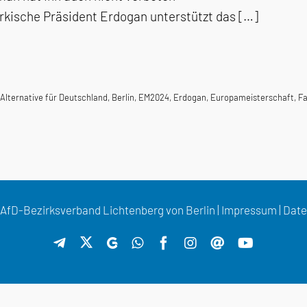
rkische Präsident Erdogan unterstützt das […]
Alternative für Deutschland
,
Berlin
,
EM2024
,
Erdogan
,
Europameisterschaft
,
Fa
AfD-Bezirksverband Lichtenberg von Berlin |
Impressum
|
Date
X
Telegram
GETTR
WhatsApp
Facebook
Instagram
Threads
YouTube