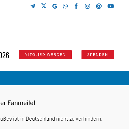
X
Telegram
GETTR
WhatsApp
Facebook
Instagram
Threads
YouTu
026
MITGLIED WERDEN
SPENDEN
er Fanmeile!
ßes ist in Deutschland nicht zu verhindern,