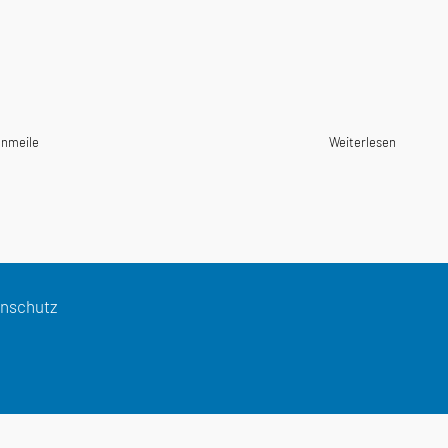
nmeile
Weiterlesen
nschutz