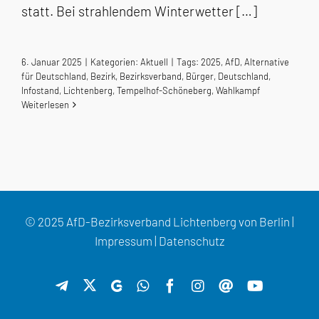
statt. Bei strahlendem Winterwetter […]
6. Januar 2025
|
Kategorien:
Aktuell
|
Tags:
2025
,
AfD
,
Alternative
für Deutschland
,
Bezirk
,
Bezirksverband
,
Bürger
,
Deutschland
,
Infostand
,
Lichtenberg
,
Tempelhof-Schöneberg
,
Wahlkampf
Weiterlesen
© 2025 AfD-Bezirksverband Lichtenberg von Berlin |
Impressum
|
Datenschutz
X
Telegram
GETTR
WhatsApp
Facebook
Instagram
Threads
YouTube