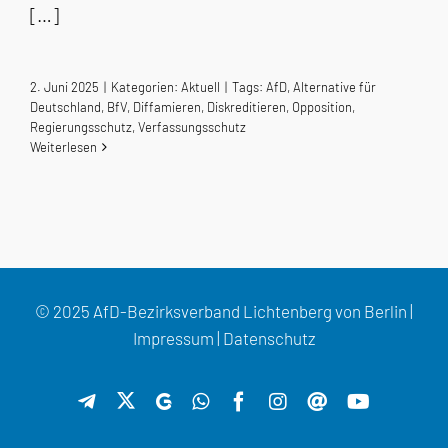
[…]
2. Juni 2025
|
Kategorien:
Aktuell
|
Tags:
AfD
,
Alternative für
Deutschland
,
BfV
,
Diffamieren
,
Diskreditieren
,
Opposition
,
Regierungsschutz
,
Verfassungsschutz
Weiterlesen
© 2025 AfD-Bezirksverband Lichtenberg von Berlin |
Impressum
|
Datenschutz
X
Telegram
GETTR
WhatsApp
Facebook
Instagram
Threads
YouTube