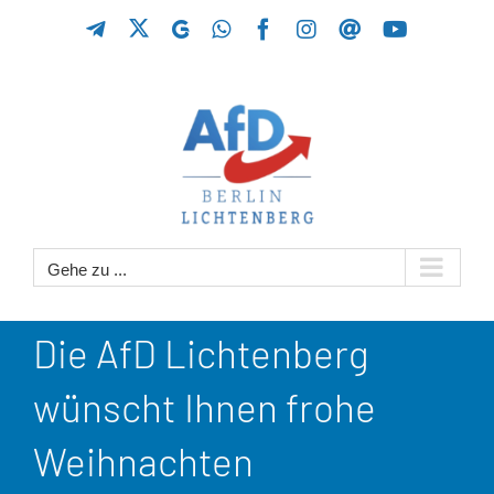
Zum
X
Telegram
GETTR
WhatsApp
Facebook
Instagram
Threads
YouTube
Inhalt
springen
Gehe zu ...
Die AfD Lichtenberg
wünscht Ihnen frohe
Weihnachten