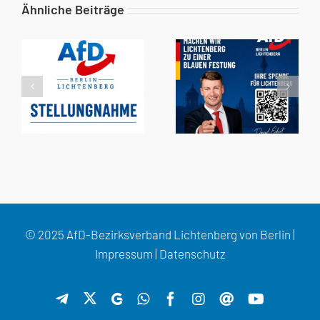
Ähnliche Beiträge
© 2025 AfD-Bezirksverband Lichtenberg von Berlin |
Impressum
|
Datenschutz
X
Telegram
GETTR
WhatsApp
Facebook
Instagram
Threads
YouTube