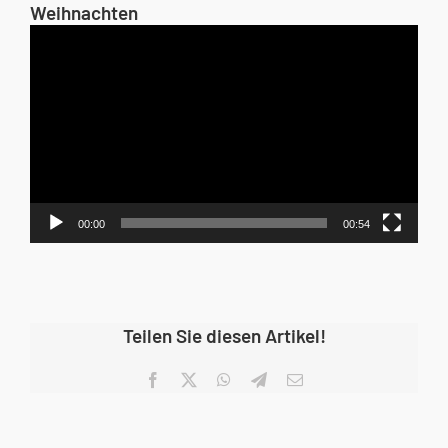
Weihnachten
Video-
Player
00:00
00:54
Teilen Sie diesen Artikel!
Facebook
X
WhatsApp
Telegram
E-
Mail