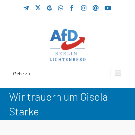
Zum
X
Telegram
GETTR
WhatsApp
Facebook
Instagram
Threads
YouTube
Inhalt
springen
Gehe zu ...
Wir trauern um Gisela
Starke