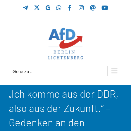
Zum
X
Telegram
GETTR
WhatsApp
Facebook
Instagram
Threads
YouTube
Inhalt
springen
Gehe zu ...
„Ich komme aus der DDR,
also aus der Zukunft.“ –
Gedenken an den