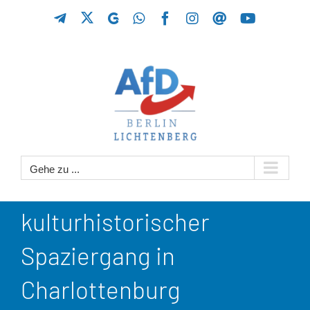
Zum
X
Telegram
GETTR
WhatsApp
Facebook
Instagram
Threads
YouTube
Inhalt
springen
Gehe zu ...
kulturhistorischer
Spaziergang in
Charlottenburg