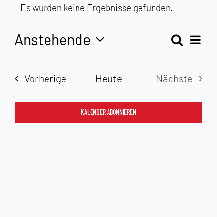
Veranstaltungen
Es wurden keine Ergebnisse gefunden.
Hinweis
Anstehende
Veran
Suche
Liste
Veranst
Ansic
Datum
Navig
Suche
wählen.
Veranstaltungen
Vorherige
Heute
Nächste
und
Veransta
Ansicht
KALENDER ABONNIEREN
Navigat